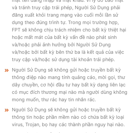
mật tên đăng nhập và mật khẩu. Vì lý do bảo mật
và tránh truy cập trái phép, Người Sử Dụng phải
đăng xuất khỏi trang mạng vào cuối mỗi lần sử
dụng theo đúng trình tự. Trong mọi trường hợp,
FPT sẽ không chịu trách nhiệm cho bất kỳ thiệt hại
hoặc mất mát của bất kỳ vấn đề nào phát sinh
và/hoặc phải ảnh hưởng bởi Người Sử Dụng
và/hoặc bởi bất kỳ bên thứ ba là kết quả của việc
truy cập và/hoặc sử dụng tài khoản trái phép.
Người Sử Dụng sẽ không gửi hoặc truyền bất kỳ
thông điệp nào mang tính quảng cáo, mời gọi, thư
dây chuyền, cơ hội đầu tư hay bất kỳ dạng liên lạc
có mục đích thương mại nào mà người dùng không
mong muốn, thư rác hay tin nhắn rác.
Người Sử Dụng sẽ không gửi hoặc truyền bất kỳ
thông tin hoặc phần mềm nào có chứa bất kỳ loại
virus, Trojan, bọ hay các thành phần nguy hại nào.