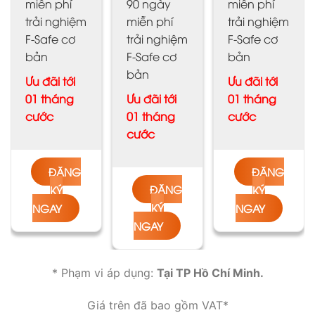
miễn phí
90 ngày
miễn phí
trải nghiệm
miễn phí
trải nghiệm
F-Safe cơ
trải nghiệm
F-Safe cơ
bản
F-Safe cơ
bản
bản
Ưu đãi tới
Ưu đãi tới
01 tháng
Ưu đãi tới
01 tháng
cước
01 tháng
cước
cước
ĐĂNG
ĐĂNG
ĐĂNG
KÝ
KÝ
KÝ
NGAY
NGAY
NGAY
* Phạm vi áp dụng:
Tại
TP Hồ Chí Minh.
Giá trên đã bao gồm VAT*