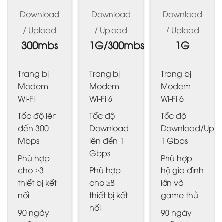
Download
Download
Download
/ Upload
/ Upload
/ Upload
300mbs
1G/300mbs
1G
Trang bị
Trang bị
Trang bị
Modem
Modem
Modem
Wi-Fi
Wi-Fi 6
Wi-Fi 6
Tốc độ lên
Tốc độ
Tốc độ
đến 300
Download
Download/Upl
Mbps
lên đến 1
1 Gbps
Gbps
Phù hợp
Phù hợp
cho ≥3
Phù hợp
hộ gia đình
thiết bị kết
cho ≥8
lớn và
nối
thiết bị kết
game thủ
nối
90 ngày
90 ngày