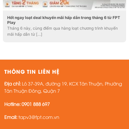
Hốt ngay loạt deal khuyến mãi hấp dẫn trong tháng 6 từ FPT
Play
Tháng 6 này, cùng điểm qua hàng loạt chương trình khuyến
mãi hấp dẫn từ [...]
THÔNG TIN LIÊN HỆ
Địa chỉ:
Lô 37-39A, đường 19, KCX Tân Thuận, Phường
Tân Thuận Đông, Quận 7
Hotline:
0901 888 697
Email:
tapv3@fpt.com.vn